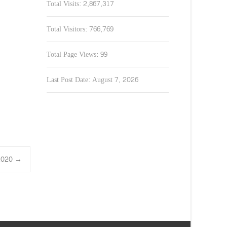
Total Visits:
2,867,317
Total Visitors:
766,769
Total Page Views:
99
Last Post Date:
August 7, 2026
4.2020
→