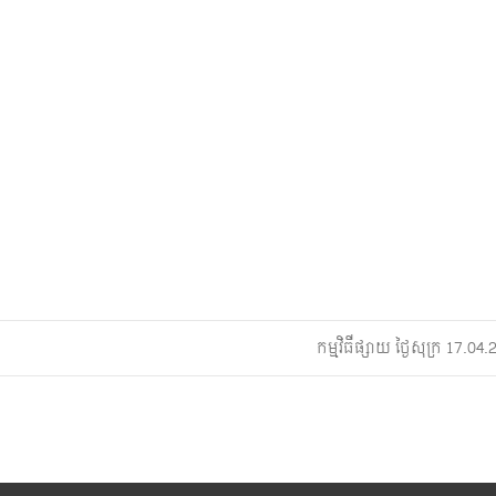
កម្មវិធីផ្សាយ ថ្ងៃសុក្រ 17.0