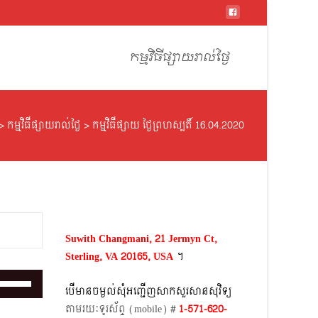
Skip
to
កម្មវិធីផ្សាយរាល់ថ្ងៃ
content
>
កម្មវិធីផ្សាយរាល់ថ្ងៃ
>
កម្មវិធីផ្សាយ ថ្ងៃព្រហស្បតិ៍ 16.04.2020
Suwith Changmani, 21 Jermyn Ct,
Sterling, VA 20165, USA
។​
Use
បើមានចម្ងល់​សុំអញ្ជើញសាកសួរសានសុវិទ្យ
Up/Down
តាមរយៈទូរស័ព្ទ​ (mobile)​ #
1-571-620-
Arrow