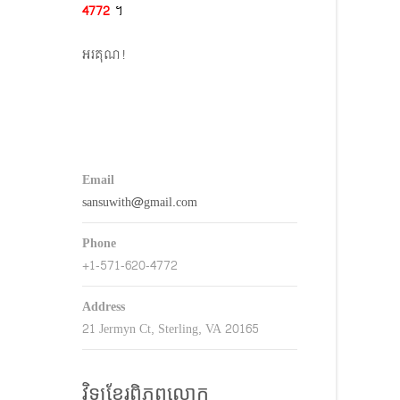
4772​
។
keys
o
អរគុណ!
ncrease
r
decrease
volume.
Email
sansuwith@gmail.com
Phone
+1-571-620-4772
Address
21 Jermyn Ct, Sterling, VA 20165
វិទ្យុខ្មែរពិភពលោក