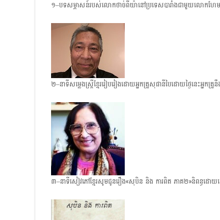
១–បទសម្ភាសន៍របស់លោកថាច់ពីយ៉ានៅប្រទេសបារាំងជាមួយលោកហែមវ៉ាន់ឆន
២–នាទីសម្លេងស្ត្រីខ្មែររៀបរៀងដោយអ្នកគ្រូសុផានីបៃដោយថ្ងៃនេះអ្នកគ្រូនឹងប
៣–នាទីសៀវភៅខ្មែរសូមជូនរឿង«សុបិន និង ការពិត ភាគ២»និពន្ធដោយល