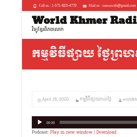
Call us : 1-571-620-4772
Mail us : sansuwith@gmail.com
World Khmer Radi
វិទ្យុខ្មែរពិភពលោក
កម្មវិធីផ្សាយ ថ្ងៃព្រហ
April 16, 2020
កម្មវិធីផ្សាយរាល់ថ្ងៃ
worldkh
Audio
00:00
Player
Podcast:
Play in new window
|
Download