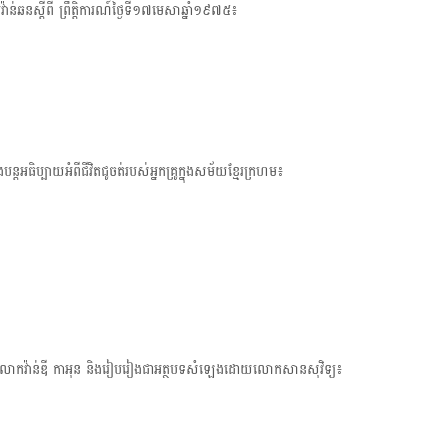
ស្តីពី ព្រឹត្តិការណ៍​ថ្ងៃទី១៧មេសាឆ្នាំ១៩៧៥៖
t
i
o
ន្តអធិប្បាយអំពីជីវិត​ជូចត់​របស់អ្នកគ្រូក្នុងសម័យខ្មែរក្រហម៖
ោកវ៉ាន់ឌី កាអុន និងរៀប​រៀងជា​អត្ថបទ​សំឡេង​ដោយលោកសានសុវិទ្យ៖