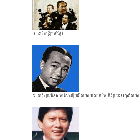
៤–នាទីតន្ត្រីប្រចាំថ្ងៃ៖
៥–នាទី«ប្រវត្តិសាស្ត្រខ្មែរ»រៀបរៀងដោយលោកម៉ីសុភីពីប្រទេសបារាំង​ដោយថ