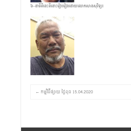
៦–នាទីពីនេះពីនោះរៀបរៀងដោយលោកសានសុវិទ្យ៖
Post
←
កម្មវិធីផ្សាយ ថ្ងៃពុធ 15.04.2020
navigation