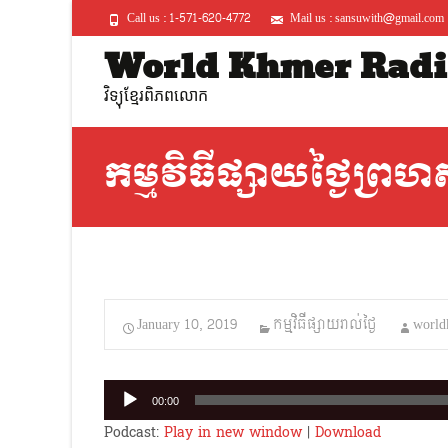
Call us : 1-571-620-4772
Mail us : sansuwith@gmail.com
World Khmer Radi
វិទ្យុខ្មែរពិភពលោក
កម្មវិធីផ្សាយថ្ងៃព្រហស
January 10, 2019
កម្មវិធីផ្សាយរាល់ថ្ងៃ
world
Audio
00:00
Player
Podcast:
Play in new window
|
Download