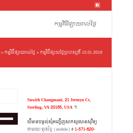
Skip
to
កម្មវិធីផ្សាយរាល់ថ្ងៃ
content
>
កម្មវិធីផ្សាយរាល់ថ្ងៃ
>
កម្មវិធីផ្សាយថ្ងៃព្រហស្បតិ៍ 10.01.2019
Suwith Changmani, 21 Jermyn Ct,
Sterling, VA 20165, USA
។​
Use
បើមានចម្ងល់​សុំអញ្ជើញសាកសួរសានសុវិទ្យ
Up/Down
តាមរយៈទូរស័ព្ទ​ (mobile)​ #
1-571-620-
Arrow