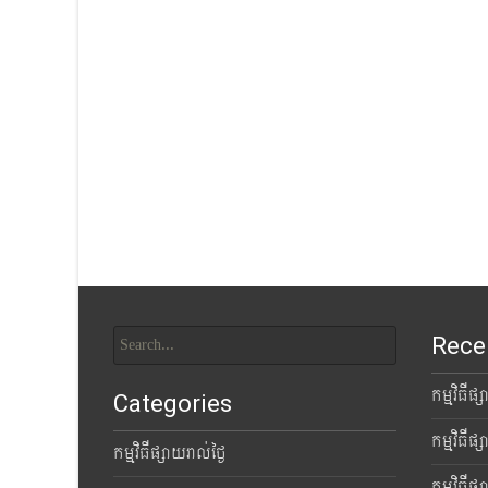
Search
Rece
for:
កម្មវិធីផ
Categories
កម្មវិធីផ
កម្មវិធីផ្សាយរាល់ថ្ងៃ
កម្មវិធីផ