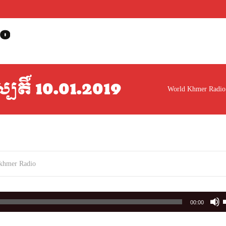
o
្បតិ៍ 10.01.2019
World Khmer Radio
khmer Radio
00:00