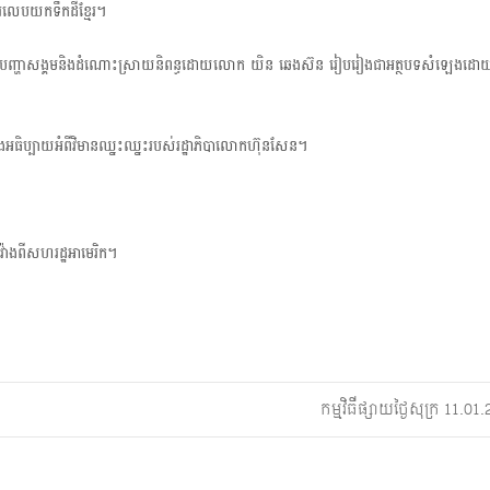
រលេប​យកទឹកដីខ្មែរ។
t
» ស្តីពីបញ្ហាសង្គមនិងដំណោះ​ស្រាយនិពន្ធដោយលោក យិន ឆេងស៊ន រៀបរៀងជាអត្ថបទសំឡេងដោ
i
o
រូនិងអធិប្បាយអំពីវិមានឈ្នះឈ្នះរបស់រដ្ឋាភិបាលោកហ៊ុនសែន។
ាងពីសហរដ្ឋ​អាមេរិក។
កម្មវិធីផ្សាយថ្ងៃសុក្រ 11.0