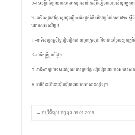
១–សេចក្តីអធិប្បាយរបស់លោកនួនសុខវ៉ាងស្តីពីល្បិចកលរបស់យួនក្នុងកា
២–នាទីសៀវភៅខ្មែរសូមជូនរឿង«ចរិតផ្នត់គំនិតនិងវប្បធ៌មខ្មែរភាគ២
លោកសានសុវិទ្យ។
៣–នាទីសម្លេងស្ត្រីខ្មែររៀបរៀងដោយអ្នកគ្រូសុផានីបៃដោយថ្ងៃនេះអ្នកគ្
៤–នាទីតន្ត្រីប្រចាំថ្ងៃ។
៥–នាទី«ពាក្យបរទេសនៅក្នុងវចនានុក្រមខ្មែរ»រៀបរៀងដោយលោកនួនសុខវ៉
៦–នាទីពីនេះពីនោះរៀបរៀងដោយលោកសានសុវិទ្យ៕
Post
←
កម្មវិធីផ្សាយថ្ងៃពុធ 09.01.2019