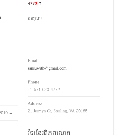
4772​
។
keys
o
យ
អរគុណ!
ncrease
r
decrease
volume.
Email
sansuwith@gmail.com
Phone
+1-571-620-4772
Address
21 Jermyn Ct, Sterling, VA 20165
1.2019
→
វិទ្យុខ្មែរពិភពលោក